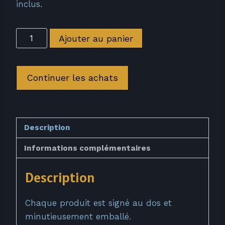
inclus.
quantité
Ajouter au panier
de
Impression
de
Continuer les achats
Trois
astres
Description
Informations complémentaires
Description
Chaque produit est signé au dos et
minutieusement emballé.